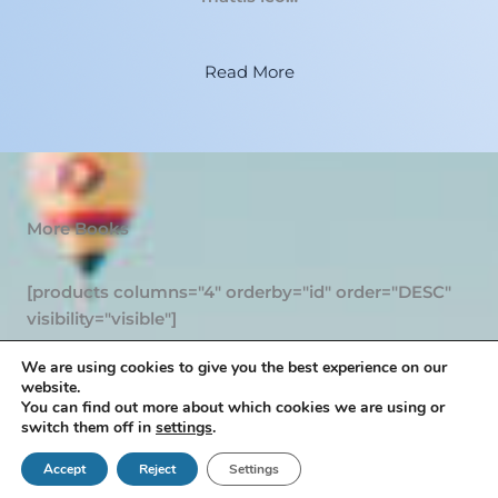
Read More
More Books
[products columns="4" orderby="id" order="DESC"
visibility="visible"]
We are using cookies to give you the best experience on our
website.
You can find out more about which cookies we are using or
Copyright © 2026 Bulaja naklada d.o.o. | Powered by
switch them off in
settings
.
Bulaja
Accept
Reject
Settings