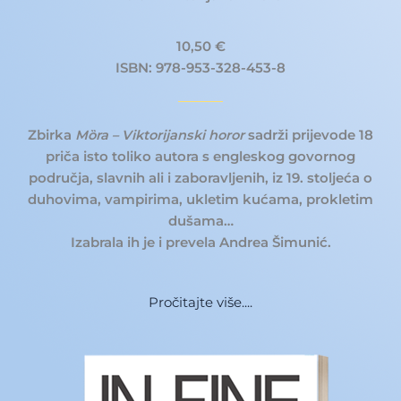
10,50 €
ISBN: 978-953-328-453-8
Zbirka
Mȍra – Viktorijanski horor
sadrži prijevode 18
priča isto toliko autora s engleskog govornog
područja, slavnih ali i zaboravljenih, iz 19. stoljeća o
duhovima, vampirima, ukletim kućama, prokletim
dušama…
Izabrala ih je i prevela Andrea Šimunić.
Pročitajte više....