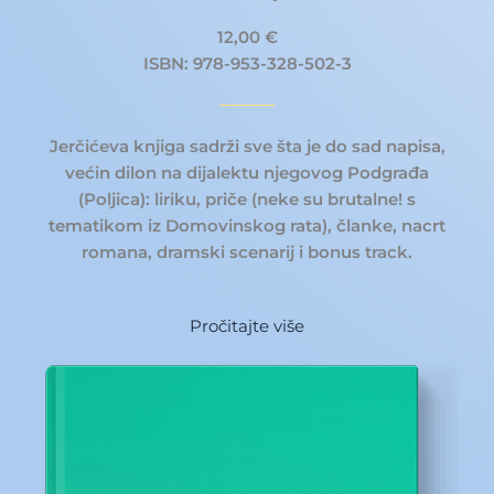
12,00 €
ISBN: 978-953-328-502-3
Jerčićeva knjiga sadrži sve šta je do sad napisa,
većin dilon na dijalektu njegovog Podgrađa
(Poljica): liriku, priče (neke su brutalne! s
tematikom iz Domovinskog rata), članke, nacrt
romana, dramski scenarij i bonus track.
Pročitajte više