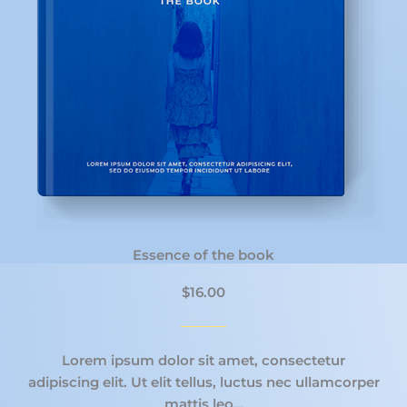
Essence of the book
$16.00
Lorem ipsum dolor sit amet, consectetur
adipiscing elit. Ut elit tellus, luctus nec ullamcorper
mattis leo…