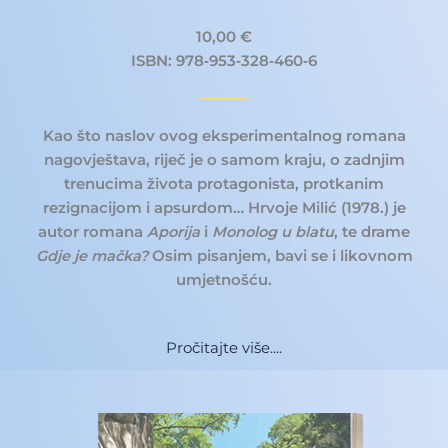
10,00 €
ISBN: 978‐953‐328‐460‐6
Kao što naslov ovog eksperimentalnog romana
nagovještava, riječ je o samom kraju, o zadnjim
trenucima života protagonista, protkanim
rezignacijom i apsurdom… Hrvoje Milić (1978.) je
autor romana
Aporija
i
Monolog u blatu
, te drame
Gdje je mačka?
Osim pisanjem, bavi se i likovnom
umjetnošću.
Pročitajte više....