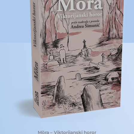
Mȍra – Viktorijanski horor